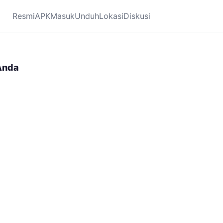
Resmi
APK
Masuk
Unduh
Lokasi
Diskusi
Anda