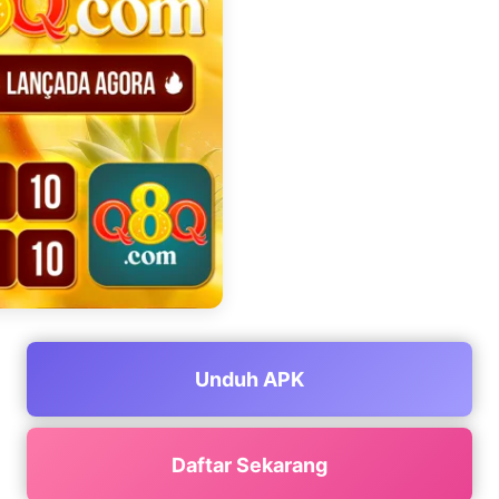
Unduh APK
Daftar Sekarang