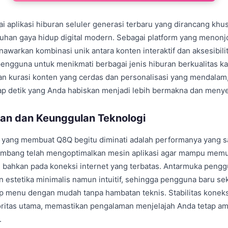
i aplikasi hiburan seluler generasi terbaru yang dirancang khu
an gaya hidup digital modern. Sebagai platform yang menonjo
awarkan kombinasi unik antara konten interaktif dan aksesibilit
gguna untuk menikmati berbagai jenis hiburan berkualitas ka
n kurasi konten yang cerdas dan personalisasi yang mendalam, a
ap detik yang Anda habiskan menjadi lebih bermakna dan meny
lan dan Keunggulan Teknologi
 yang membuat Q8Q begitu diminati adalah performanya yang sa
embang telah mengoptimalkan mesin aplikasi agar mampu memu
, bahkan pada koneksi internet yang terbatas. Antarmuka pengg
 estetika minimalis namun intuitif, sehingga pengguna baru se
ap menu dengan mudah tanpa hambatan teknis. Stabilitas konek
oritas utama, memastikan pengalaman menjelajah Anda tetap am
.