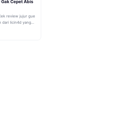
r Gak Cepet Abis
Cek review jujur gue
 dari licin4d yang