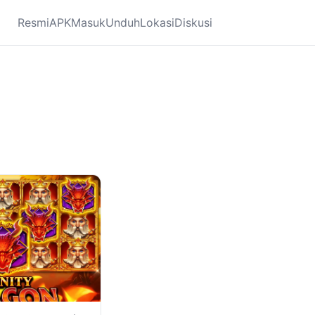
Resmi
APK
Masuk
Unduh
Lokasi
Diskusi