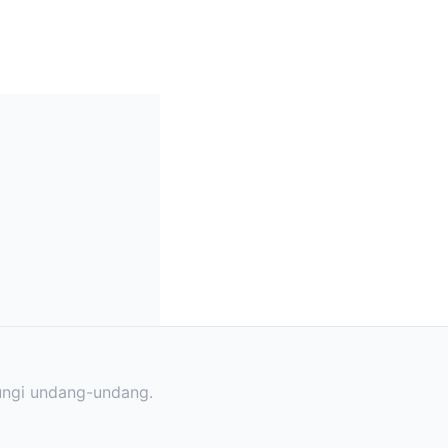
dungi undang-undang.