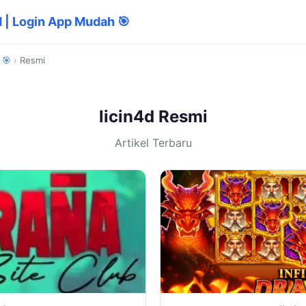
4d | Login App Mudah 🎯
 🎯
›
Resmi
licin4d Resmi
Artikel Terbaru